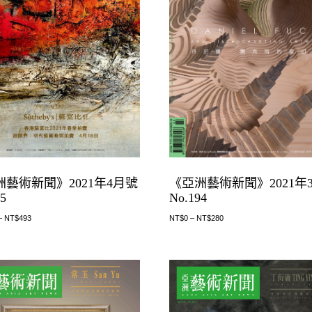
洲藝術新聞》2021年4月號
《亞洲藝術新聞》2021年
95
No.194
–
NT$
493
NT$
0
–
NT$
280