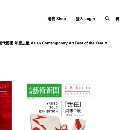
購物 Shop
登入 Login
藝術 年度之最 Asian Contemporary Art Best of the Year