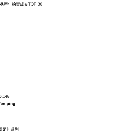
作品歷年拍賣成交TOP 30
O.146
en-ping
《擬是》系列