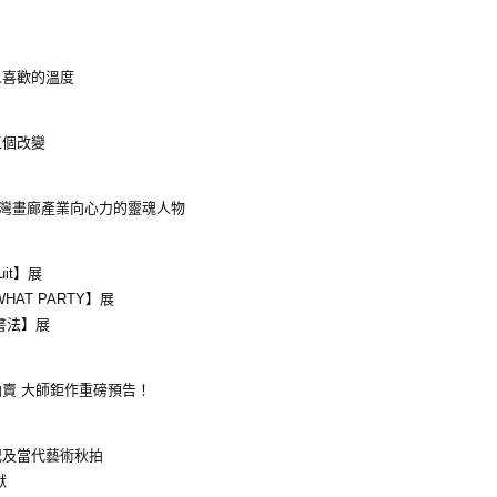
人喜歡的溫度
五個改變
凝聚台灣畫廊產業向心力的靈魂人物
nuit】展
AT PARTY】展
書法】展
賣 大師鉅作重磅預告！
紀及當代藝術秋拍
獻