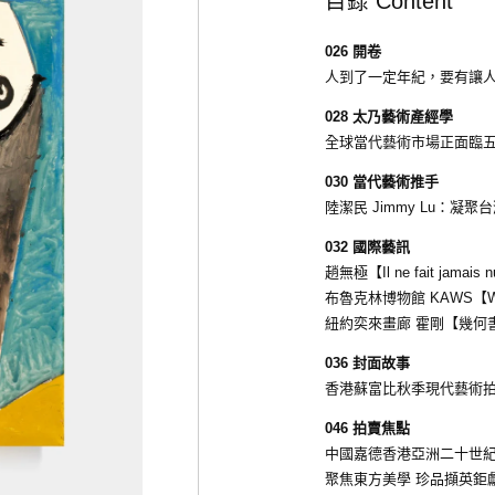
目錄 Content
026 開卷
人到了一定年紀，要有讓
028 太乃藝術產經學
全球當代藝術市場正面臨
030 當代藝術推手
陸潔民 Jimmy Lu：
032 國際藝訊
趙無極【Il ne fait jamais 
布魯克林博物館 KAWS【WH
紐約奕來畫廊 霍剛【幾何
036 封面故事
香港蘇富比秋季現代藝術拍
046 拍賣焦點
中國嘉德香港亞洲二十世
聚焦東方美學 珍品擷英鉅