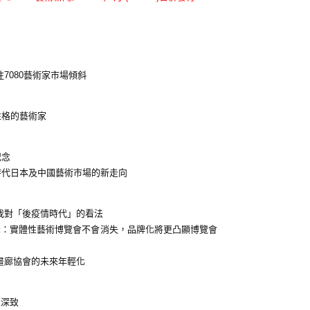
7080藝術家市場傾斜
性格的藝術家
紀念
時代日本及中國藝術市場的新走向
我對「後疫情時代」的看法
包一峰：實體性藝術博覽會不會消失，品牌化將更凸顯博覽會
畫廊協會的未來年輕化
人深致