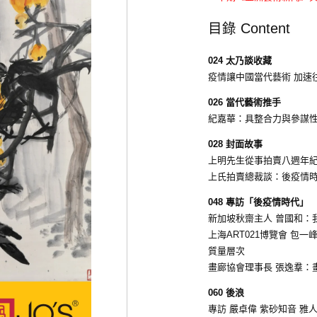
目錄 Content
024 太乃談收藏
疫情讓中國當代藝術 加速往
026 當代藝術推手
紀嘉華：具整合力與參謀
028 封面故事
上明先生從事拍賣八週年
上氏拍賣總裁談：後疫情
048 專訪「後疫情時代」
新加坡秋齋主人 曾國和：
上海ART021博覽會 
質量層次
畫廊協會理事長 張逸羣：
060 後浪
專訪 嚴卓偉 紫砂知音 雅