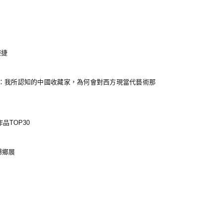
報捷
真：我所認知的中國收藏家，為何會對西方現當代藝術那
品TOP30
歸鄉展