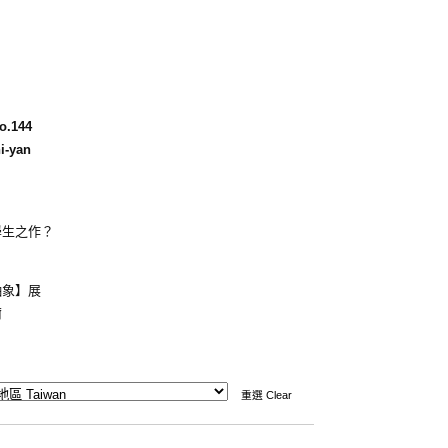
o.144
-yan
學生之作？
抽象】展
爾
重選 Clear