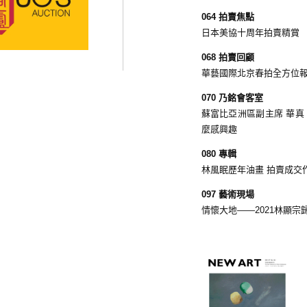
064 拍賣焦點
日本美協十周年拍賣精賞
068 拍賣回顧
華藝國際北京春拍全方位
070 乃銘會客室
蘇富比亞洲區副主席 華
麼感興趣
080 專輯
林風眠歷年油畫 拍賣成交作
097 藝術現場
情懷大地——2021林顯宗