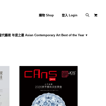
購物 Shop
登入 Login
藝術 年度之最 Asian Contemporary Art Best of the Year