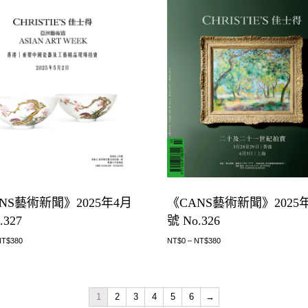
NS藝術新聞》2025年4月
《CANS藝術新聞》2025
.327
號 No.326
NT$
380
NT$
0
–
NT$
380
1
2
3
4
5
6
→