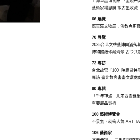
上海筆墨博物館 「墨硯居
藝術家楊思勝 談古墨收藏
66 展覽
應真藏文物展：佛教寺廟
70 展覽
2025台北文華藝博圓滿落
博物館級珍藏齊聚 古今共
72 專訪
台北故宮「100+院慶暨
專訪 臺北故宮書畫文獻處
80 專輯
「千年神遇—北宋西園雅
重要展品賞析
100 藝術博覽會
不景氣，就衝人氣 ART T
106 藝術家
不要告別 — 三毛與我的