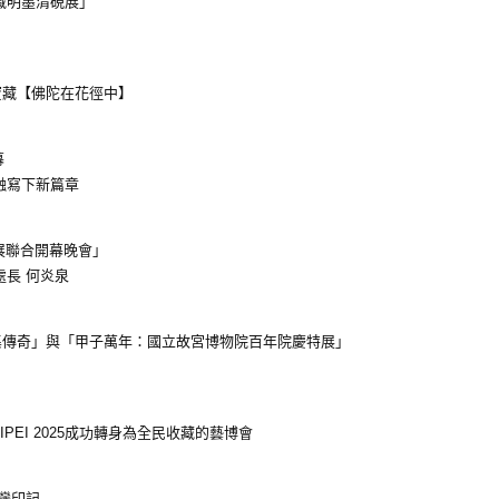
藏明墨清硯展」
寶藏【佛陀在花徑中】
幕
融寫下新篇章
特展聯合開幕晚會」
處長 何炎泉
集傳奇」與「甲子萬年：國立故宮博物院百年院慶特展」
AIPEI 2025成功轉身為全民收藏的藝博會
臺灣印記