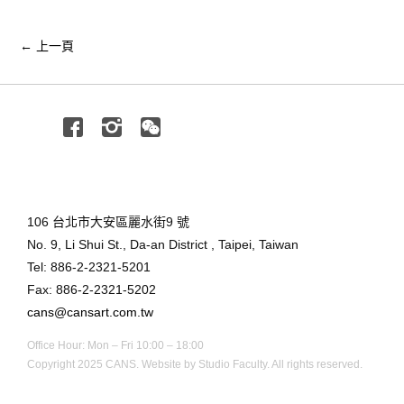
←
上一頁
Facebook
Instagram
Wechat
106 台北市大安區麗水街9 號
No. 9, Li Shui St., Da-an District , Taipei, Taiwan
Tel: 886-2-2321-5201
Fax: 886-2-2321-5202
cans@cansart.com.tw
Office Hour: Mon – Fri 10:00 – 18:00
Copyright 2025 CANS. Website by
Studio Faculty.
All rights reserved.