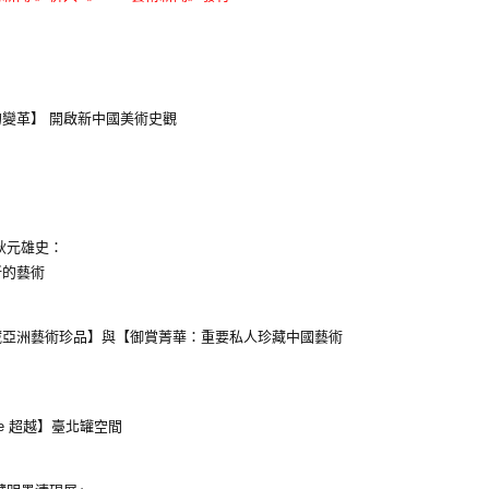
變革】 開啟新中國美術史觀
秋元雄史：
新的藝術
藏亞洲藝術珍品】與【御賞菁華：重要私人珍藏中國藝術
nce 超越】臺北罐空間