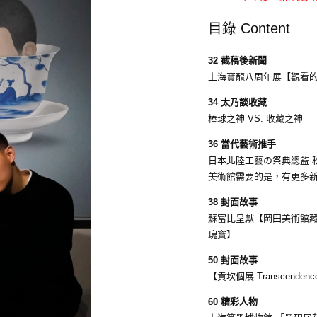
目錄 Content
32 截稿後新聞
上海寶龍八周年展【觀看的
34 太乃談收藏
棒球之神 VS. 收藏之神
36 當代藝術推手
日本北陸工藝の祭典總監 
美術館需要的是，有更多
38 封面故事
蘇富比呈獻【岡田美術館
瑰寶】
50 封面故事
【貢坎個展 Transcende
60 精彩人物