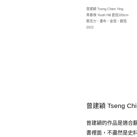
曾建穎 Tseng Chien Ying
青春嶺 Youth Hill 直徑200cm
壓克力、畫布、金箔、銀箔
2022
曾建穎 Tseng Chi
曾建穎的作品是適合
書裡面，不盡然是史