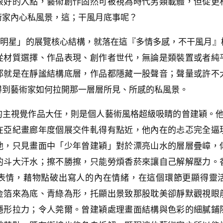
很好的入點，藝術創作固然可被視為時代另類載體，但從更
術家內心私風景，這；干風月底事呢？
來大明星」的展覽核心結構，就落在這『多情多感，不干風月
從材質選擇、作品表現、創作者世代，無論是類裝置或者純
那就是在靜謐結構底層，作品都隱藏一股聲音；聲量或許不
得到藝術家如何拉開那一層層所見、所感的私風景。
主視覺作品大任，則是個人藝術風格超級吸睛的曾建穎。他
在亞紀畫廊年度個展交件軋得有點近，他內在的忐忑完全逼
他，只見畫面中「少年曾建穎」對於漂亮山水的層層疊嶂，
的斗大汗水；擦不勝擦，只能勞煩香菸來讓自己解解壓力。
表情，藉物點破出寫人的內在情緒，在這個環節更顯得靈
金箔來為底、青綠為形，托顯出景致那股耽美卻靜默觀視眼
隱形拉力；令人莞爾。曾建穎處理畫面結構與色彩的細膩鋪