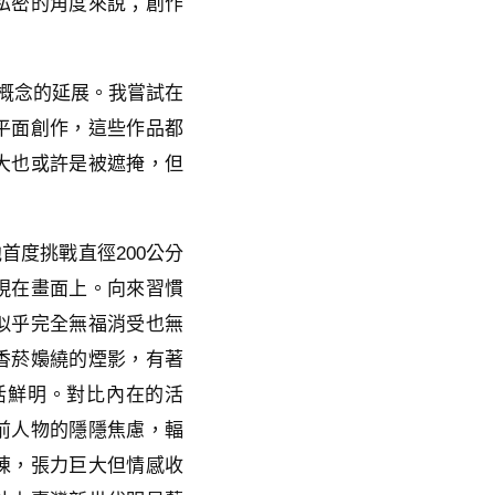
私密的角度來說；創作
』概念的延展。我嘗試在
平面創作，這些作品都
大也或許是被遮掩，但
首度挑戰直徑200公分
現在畫面上。向來習慣
似乎完全無福消受也無
香菸嬝繞的煙影，有著
活鮮明。對比內在的活
前人物的隱隱焦慮，輻
陳，張力巨大但情感收