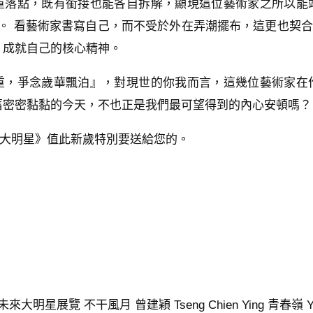
重落點，既有銜接也能各自拆解，顯現這位藝術家之所以能
。 看藝術家書寫自己，而不受於外在弄潮擺布，這更也契合
、成就自己的核心精神。
重，爭念歲華飄泊』，對現世的你我而言，這幾位藝術家在
舊密密黏黏的今天，不也正是我們最可望得到的內心安頓嗎？
來大明星》值此新歲特別要送給您的。