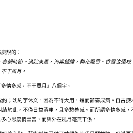
這麼說的：
、春歸時節。滿院東風，海棠鋪繡，梨花飄雪。香露泣殘枝
，不干風月。
『多情多感，不干風月』八個字。
沈約；沈約字休文，因為不得大用，進而鬱鬱成病。自古擁
糾結於此，不僅日益消瘦，且多愁善感。而所謂多情多感，
人多心思感情豐富，而與外在風月毫無干係。