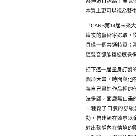
蔡伸這首詞給了展覽
本質上更可以視為藝
「CANS第14屆未
這次的藝術家選取，
具備一個共通特質；
這聲音卻能讓您感覺
扛下這一屆量身訂製的
圓形大畫，時間與他
將自己畫進作品裡的
法多顧，面龐無止盡
一種鬆了口氣的舒緩
動，曾建穎在遠景以
射出動靜內在情境的