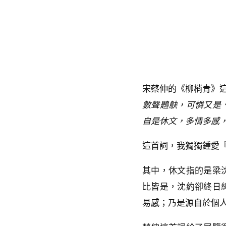
宋蔡伸的《柳梢青》
數聲鶗鴃，可憐又是
自是休文，多情多感
這首詞，我獨獨鍾愛
其中，休文指的是梁
比皆是，沈約卻終日
易感；乃是源自於個