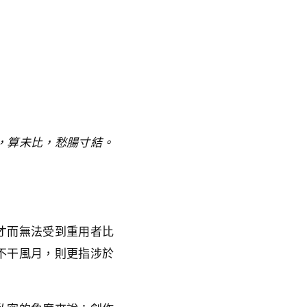
，算未比，愁腸寸結。
才而無法受到重用者比
不干風月，則更指涉於