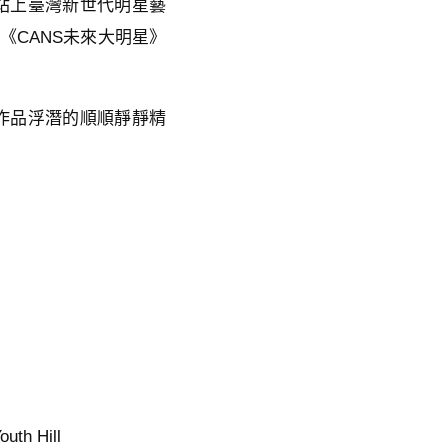
站上臺灣新世代明星藝
《CANS未來大明星》
作品浮潛的順順靜靜精