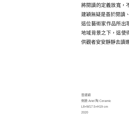
將閱讀的定義放寬，
建穎無疑是善於閱讀
這位藝術家作品所出
地域背景之下，這使
供觀者安安靜靜去讀
曾建穎
側臉 Ariel 陶 Ceramic
L8×W17.5×H19 cm
2020