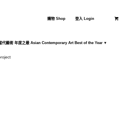
購物 Shop
登入 Login
藝術 年度之最 Asian Contemporary Art Best of the Year