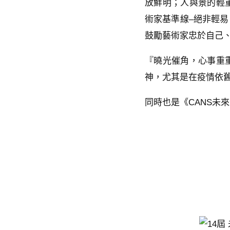
放鮮明；人與景的輕
術家基準線–絕非輕易
鼓勵藝術家忠於自己
『曉光催角，心事重
神，尤其是在疫情依
同時也是《CANS未