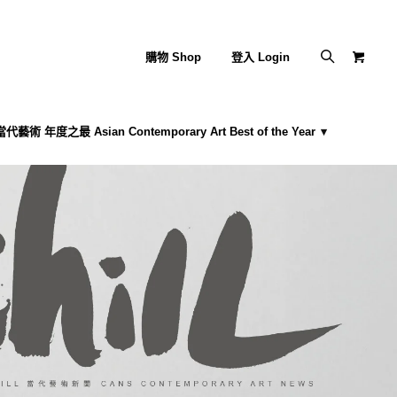
購物 Shop
登入 Login
藝術 年度之最 Asian Contemporary Art Best of the Year