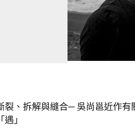
斷裂、拆解與縫合─ 吳尚邕近作有
「遇」