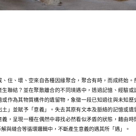
成、住、壞、空來自各種因緣聚合，聚合有時，而成終始。
產生聯結？並在聚散離合的不同境遇中，透過記憶、經驗或
憶或作為其物質構件的遺留物，象徵一段已知過往與未知歷
出土」並賦予「意義」。失去其原有文本及脈絡的記憶或遺
意義，呈現一種在偶然中尋找必然看似矛盾的狀態，藉由時
拆解與縫合等循環邏輯中，不斷產生意義的遇其所「遇」。