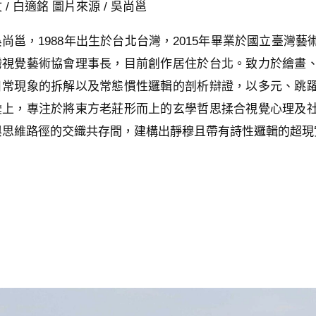
 / 白適銘 圖片來源 / 吳尚邕
吳尚邕，1988年出生於台北台灣，2015年畢業於國立臺灣
灣視覺藝術協會理事長，目前創作居住於台北。致力於繪畫
日常現象的拆解以及常態慣性邏輯的剖析辯證，以多元、跳
彙上，專注於將東方老莊形而上的玄學哲思揉合視覺心理及
與思維路徑的交織共存間，建構出靜穆且帶有詩性邏輯的超現