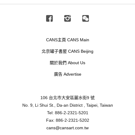
Facebook
Instagram
Wechat
CANS主頁 CANS Main
北京罐子書屋 CANS Beijing
關於我們 About Us
廣告 Advertise
106 台北市大安區麗水街9 號
No. 9, Li Shui St., Da-an District , Taipei, Taiwan
Tel: 886-2-2321-5201
Fax: 886-2-2321-5202
cans@cansart.com.tw