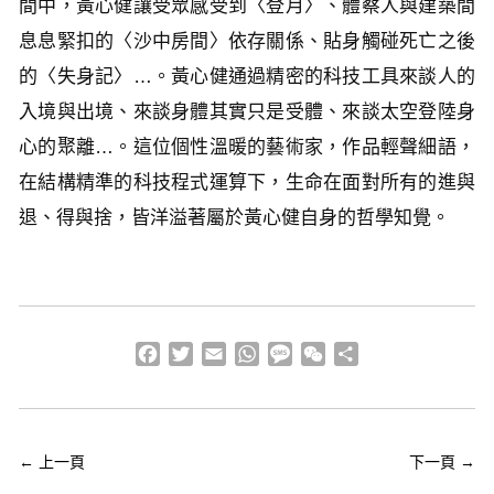
間中，黃心健讓受眾感受到〈登月〉、體察人與建築間
息息緊扣的〈沙中房間〉依存關係、貼身觸碰死亡之後
的〈失身記〉…。黃心健通過精密的科技工具來談人的
入境與出境、來談身體其實只是受體、來談太空登陸身
心的聚離…。這位個性溫暖的藝術家，作品輕聲細語，
在結構精準的科技程式運算下，生命在面對所有的進與
退、得與捨，皆洋溢著屬於黃心健自身的哲學知覺。
Facebook
Twitter
Email
WhatsApp
Message
WeChat
分
享
←
上一頁
下一頁
→