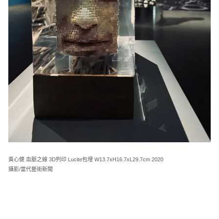
黃心健 血脈之線 3D列印 Lucite包埋 W13.7xH16.7xL29.7cm 2020
攝影/當代藝術新聞