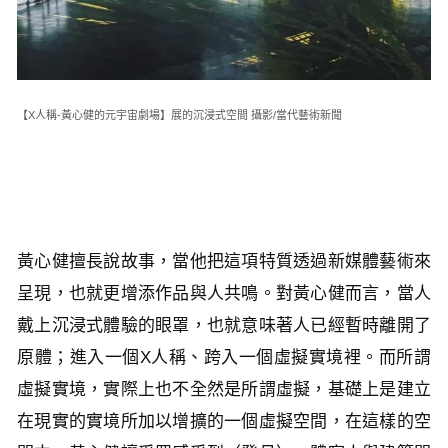
【X人稱-黃心健的元宇宙劇場】展的沉浸式空間 攝影/當代藝術新聞
黃心健擅長說故事，當他把這項特質透過新媒體藝術來
呈現，也就更增添作品與人共鳴。對黃心健而言，當人
戴上沉浸式體驗的眼罩，也就意味著人已經暫時離開了
原體；進入一個X人稱、跨入一個虛擬實境裡。而所謂
虛擬實境，實際上也不全然是所謂虛擬，基礎上是建立
在現實的實境所加以增擴的一個虛擬空間，在這樣的空