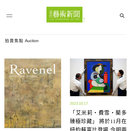
拍賣焦點
Auction
2023.10.17
「艾米莉・費雪・蘭多
臻極珍藏」 將於11月在
紐約蘇富比登場 今明兩