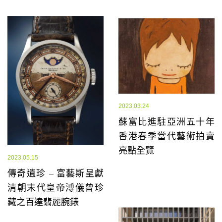
2023.03.24
蘇富比進駐亞洲五十年
香港春季當代藝術拍賣
亮點全覽
2023.05.15
傳奇遺珍 – 富藝斯呈獻
清朝末代皇帝溥儀曾珍
藏之百達翡麗腕錶