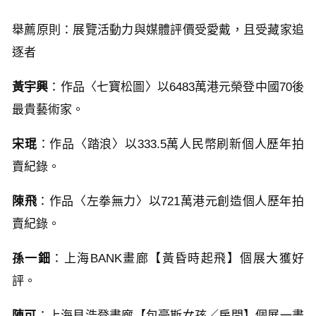
舉薦原則：展覽活動力與媒體評價受愛戴，且受藏家追
逐者
黃宇興
：作品〈七寶松圖〉以6483萬港元榮登中國70後
最貴藝術家。
宋琨
：作品〈踏浪〉以333.5萬人民幣刷新個人歷年拍
賣紀錄。
陳飛
：作品〈左拳無力〉以721萬港元創造個人歷年拍
賣紀錄。
孫一鈿
：上海BANK畫廊【黃昏時起飛】個展大獲好
評。
陳可
：上海貝浩登畫廊【包豪斯女孩／房間】個展一畫