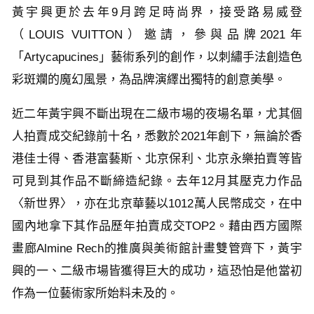
黃宇興更於去年9月跨足時尚界，接受路易威登
（LOUIS VUITTON）邀請，參與品牌2021年
「Artycapucines」藝術系列的創作，以刺繡手法創造色
彩斑斕的魔幻風景，為品牌演繹出獨特的創意美學。
近二年黃宇興不斷出現在二級市場的夜場名單，尤其個
人拍賣成交紀錄前十名，悉數於2021年創下，無論於香
港佳士得、香港富藝斯、北京保利、北京永樂拍賣等皆
可見到其作品不斷締造紀錄。去年12月其壓克力作品
〈新世界〉，亦在北京華藝以1012萬人民幣成交，在中
國內地拿下其作品歷年拍賣成交TOP2。藉由西方國際
畫廊Almine Rech的推廣與美術館計畫雙管齊下，黃宇
興的一、二級市場皆獲得巨大的成功，這恐怕是他當初
作為一位藝術家所始料未及的。