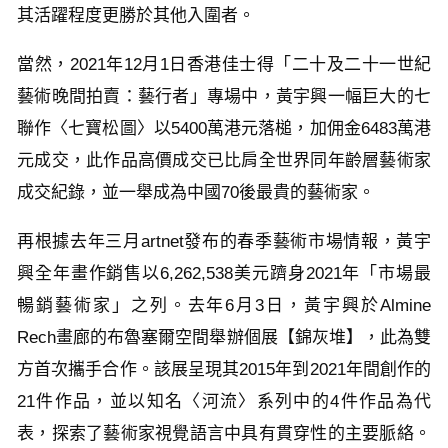
其活躍程度更勝於其他入圍者。
當然，2021年12月1日香港佳士得「二十及二十一世紀
藝術晚間拍賣：藝行者」專場中，黃宇興一幅巨大的七
聯作〈七寶松圖〉以5400萬港元落槌，加佣金6483萬港
元成交，此作品高價成交已比肩全世界同年齡層藝術家
成交紀錄，並一舉成為中國70後最貴的藝術家。
再根據去年三月artnet發布的春季藝術市場情報，黃宇
興全年畫作銷售以6,262,538美元躋身2021年「市場最
暢銷藝術家」之列。去年6月3日，黃宇興於Almine
Rech畫廊的布魯塞爾空間舉辦個展【錦灰堆】，此為雙
方首次攜手合作。該展呈現其2015年到2021年間創作的
21件作品，並以知名〈河流〉系列中的4件作品為代
表，探索了藝術家視覺語言中具有貫穿性的主要脈絡。