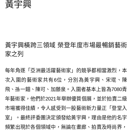
黃宇興
黃宇興橫跨三領域 榮登年度市場最暢銷藝術
家之列
每年角逐「亞洲最活躍藝術家」的競爭都相當激烈，本
次入圍的藝術家共有6位，分別為黃宇興、宋琨、陳
飛、孫一鈿、陳可、加藤泉。入圍者基本上皆為7080青
年藝術家，他們於2021年舉辦優質個展，並於拍賣二級
市場獲得佳績，令人感受到一股藝術新力量正「登堂入
室」。最終評委團決定頒發給黃宇興，理由是他的名字
頻繁出現於各個領域中，無論在畫廊、拍賣及時尚界，