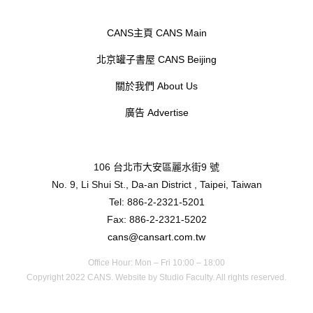
CANS主頁 CANS Main
北京罐子書屋 CANS Beijing
關於我們 About Us
廣告 Advertise
106 台北市大安區麗水街9 號
No. 9, Li Shui St., Da-an District , Taipei, Taiwan
Tel: 886-2-2321-5201
Fax: 886-2-2321-5202
cans@cansart.com.tw
Office Hour: Mon – Fri 10:00 – 18:00
Copyright 2022 CANS. Website by
Studio Faculty.
All rights reserved.