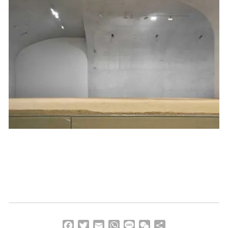
Facebook
Twitter
Email
WhatsApp
Message
WeChat
分