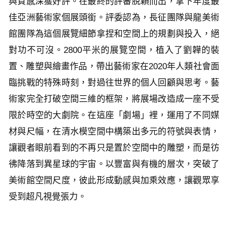
與質感深獲好評。在最終的評審脫穎而出，拿下年度最
佳亞洲藝術家個展頭銜。評委認為，長征團隊與龍美術
館團隊為這個展覽細節拿捏和空間上的規劃與投入，絕
對功不可沒。2800平米的展覽空間，植入了劉韡的裝
置、雕塑與繪畫作品，帶出藝術家在2020年人類社會面
臨挑戰的特殊時刻，對過往世界的個人回顧與思考。藝
術家完全打破空間三維的框架，將展場改造成一座不受
限於時空的大劇院。在這座「劇場」裡，運用了不同媒
材與尺幅，在清水模空間中構築出多元的符號與表情，
讓觀者眼前看到的不再只是置於空間中的雕塑，而是彷
彿降落到異星球的宇宙。以豐富與有機的層次，突破了
美術館空間尺度，彼此形成動感與加乘效應，讓觀眾享
受到超凡視覺張力。