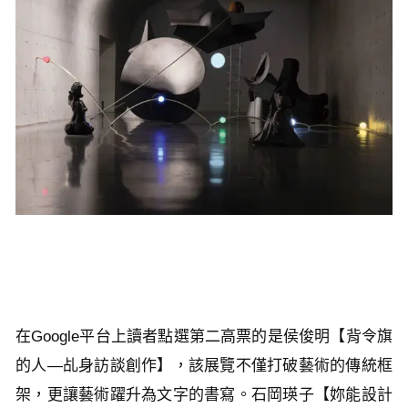
在Google平台上讀者點選第二高票的是侯俊明【背令旗
的人—乩身訪談創作】，該展覽不僅打破藝術的傳統框
架，更讓藝術躍升為文字的書寫。石岡瑛子【妳能設計