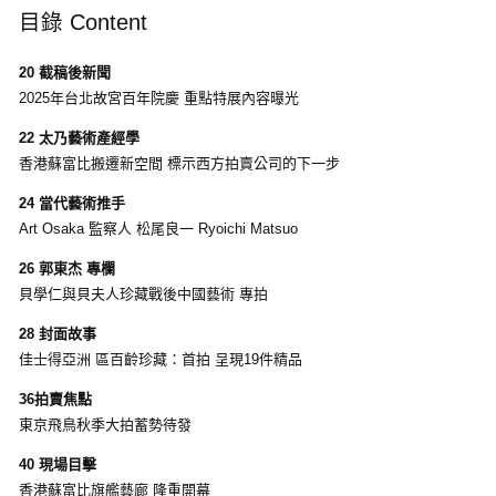
目錄 Content
20 截稿後新聞
2025年台北故宮百年院慶 重點特展內容曝光
22 太乃藝術產經學
香港蘇富比搬遷新空間 標示西方拍賣公司的下一步
24 當代藝術推手
Art Osaka 監察人 松尾良一 Ryoichi Matsuo
26 郭東杰 專欄
貝學仁與貝夫人珍藏戰後中國藝術 專拍
28 封面故事
佳士得亞洲 區百齡珍藏：首拍 呈現19件精品
36拍賣焦點
東京飛鳥秋季大拍蓄勢待發
40 現場目擊
香港蘇富比旗艦藝廊 隆重開幕