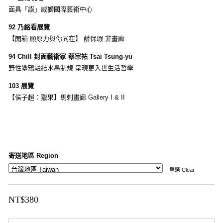
面具「誤」威獅國際藝術中心
92 乃銘看展覽
【開箱 願原力與你同在】 薛保瑕 非畫廊
94 Chill 封面藝術家 蔡宗祐 Tsai Tsung-yu
野性塗鴉融結水墨制規 呈現更入世生活哲學
103 展覽
【侯子超：獵果】馬刺畫廊 Gallery I & II
寄送地區 Region
重選 Clear
NT$
380