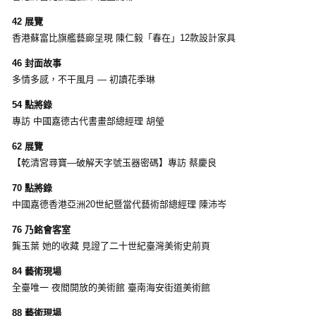
42 展覽
香港蘇富比旗艦藝廊呈現 陳仁毅「春在」12款設計家具
46 封面故事
多情多感，不干風月 — 初讀花季琳
54 點將錄
專訪 中國嘉德古代書畫部總經理 胡瑩
62 展覽
【乾清宮尋寶—破解天字號玉器密碼】專訪 蔡慶良
70 點將錄
中國嘉德香港亞洲20世紀暨當代藝術部總經理 陳沛岑
76 乃銘會客室
龔玉葉 她的收藏 見證了二十世紀臺灣美術史前頁
84 藝術現場
全臺唯一 夜間開放的美術館 臺南海安街道美術館
88 藝術現場