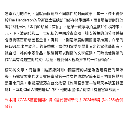
暑季八月的合刊，呈獻兩個截然不同屬性的封面故事。其一，佳士得位
於The Henderson的全新亞太區總部已經在隆重開幕，而首場拍賣則訂於
9月26日推出「區百齡珍藏：首拍」，這單一藏家專拍呈獻19件橫跨宋、
元、明、清朝代和二十世紀初的中國珍貴瓷器，這次首拍的部分收益將
會撥捐區百齡慈善基金會。再其一，則是年度封面藝術家推薦；介紹的
是1991年出生於台北的花季琳，這位相當受到學界肯定的當代藝術家，
她自成一格的水墨作品，散發著可以閱讀的文學氣韻，同時也使得她的
作品具有跨越空間的文化底蘊，是我個人極為推崇的一位藝術家。
精彩的文章，尚包括：點將錄則有中國嘉德的胡瑩及香港嘉德的陳沛
岑。乃銘會客室作客貴賓是臺灣第一位女性收藏家龔玉葉。拍賣焦點則
是東京飛鳥。重點展覽落在台北故宮【乾清宮尋寶—破解天字號玉器密
碼】。本期Chill人物則是蔡宗祐，他的水墨作品獨特且有豐富幽默感。
※本期《CANS藝術新聞》與《當代藝術新聞 》2024年8月 (
No.235)
合併
發行