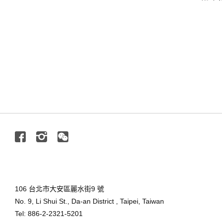
Facebook
Instagram
Wechat
106 台北市大安區麗水街9 號
No. 9, Li Shui St., Da-an District , Taipei, Taiwan
Tel: 886-2-2321-5201