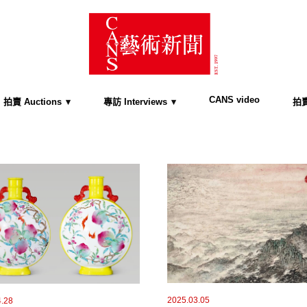
CANS video
拍賣 Auctions
專訪 Interviews
拍賣
2025.03.05
4.28