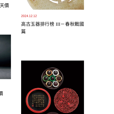
大天價
2024.12.12
高古玉器排行榜 III－春秋戰國
篇
價