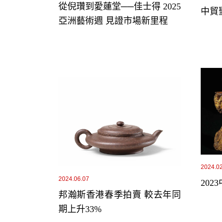
從倪瓚到愛蓮堂──佳士得 2025
中貿
亞洲藝術週 見證市場新里程
2024.0
2024.06.07
20
邦瀚斯香港春季拍賣 較去年同
期上升33%