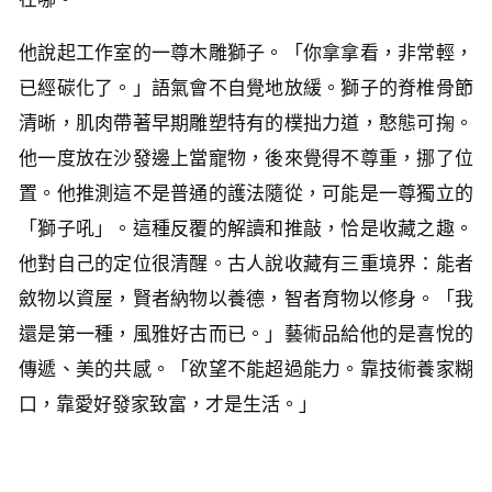
他說起工作室的一尊木雕獅子。「你拿拿看，非常輕，
已經碳化了。」語氣會不自覺地放緩。獅子的脊椎骨節
清晰，肌肉帶著早期雕塑特有的樸拙力道，憨態可掬。
他一度放在沙發邊上當寵物，後來覺得不尊重，挪了位
置。他推測這不是普通的護法隨從，可能是一尊獨立的
「獅子吼」。這種反覆的解讀和推敲，恰是收藏之趣。
他對自己的定位很清醒。古人說收藏有三重境界：能者
斂物以資屋，賢者納物以養德，智者育物以修身。「我
還是第一種，風雅好古而已。」藝術品給他的是喜悅的
傳遞、美的共感。「欲望不能超過能力。靠技術養家糊
口，靠愛好發家致富，才是生活。」