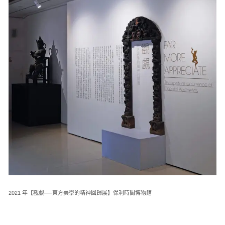
2021 年【觀覷──東方美學的精神回歸展】保利時間博物館