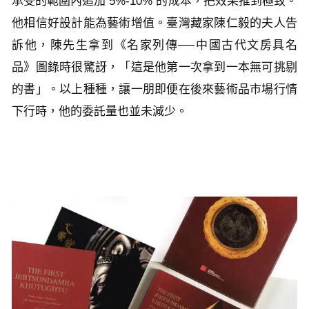
承受的範圍內追加 5%-10% 的成本，把效果推到極致。
他相信好設計能為藝術增值。臺灣藏家陳仁毅的夫人告
訴他，陳先生拿到《名家列傳──中國古代文房具名
品》圖錄時很驚訝，「這是他第一次拿到一本無可挑剔
的書」。以上種種，讓一朋即便在後來藝術品市場行情
下行時，他的委託量也並未減少。