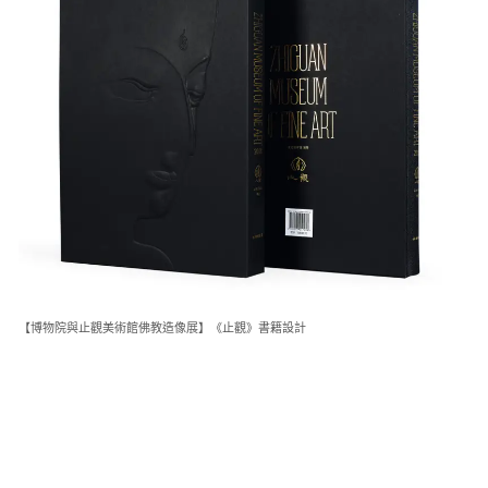
【博物院與止觀美術館佛教造像展】《止觀》書籍設計