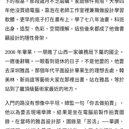
下的根基。那段歲月不乏磨礪。家庭條件有限，大學四
年他沒買過電腦，靠泡在老師工作室裡兼職做設計學習
軟體。更早的底子打在畫布上，學了七八年油畫，科班
出身，造型、色彩、空間理解，這些後來都成了他做書
籍設計的隱性骨架。
2006 年畢業，一朋進了山西一家礦務局下屬的國企。
一週後辭職。一眼看到退休的日子，不是他要的。他要
去深圳雅昌，那個年代平面設計畢業生的理想去處，韓
美林、靳尚誼等藝術大家在那裡出書，站在雅昌，等於
站到了離頂級藝術家最近的地方。
入門的路沒有想像中平坦。總監一句「你去做拍賣」，
他以為要去現場舉牌，結果是坐在電腦前製作拍賣圖
錄。在當時的雅昌設計部，圖錄是「苦活」──單調、