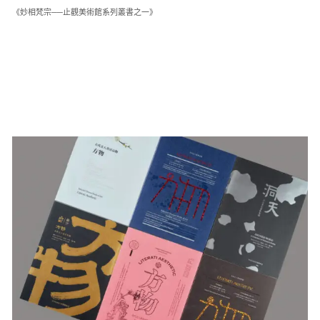
《妙相梵宗──止觀美術館系列叢書之一》