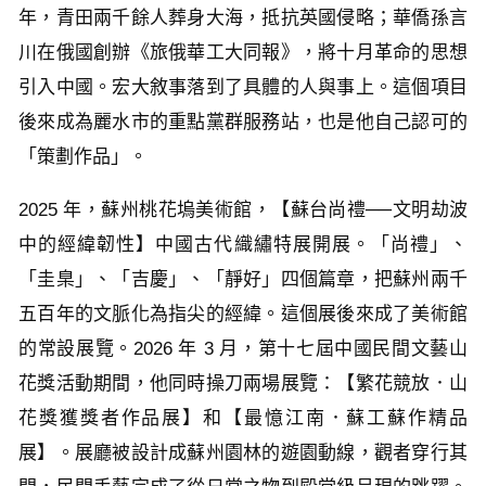
年，青田兩千餘人葬身大海，抵抗英國侵略；華僑孫言
川在俄國創辦《旅俄華工大同報》，將十月革命的思想
引入中國。宏大敘事落到了具體的人與事上。這個項目
後來成為麗水市的重點黨群服務站，也是他自己認可的
「策劃作品」。
2025 年，蘇州桃花塢美術館，【蘇台尚禮──文明劫波
中的經緯韌性】中國古代織繡特展開展。「尚禮」、
「圭臬」、「吉慶」、「靜好」四個篇章，把蘇州兩千
五百年的文脈化為指尖的經緯。這個展後來成了美術館
的常設展覽。2026 年 3 月，第十七屆中國民間文藝山
花獎活動期間，他同時操刀兩場展覽：【繁花競放．山
花獎獲獎者作品展】和【最憶江南．蘇工蘇作精品
展】。展廳被設計成蘇州園林的遊園動線，觀者穿行其