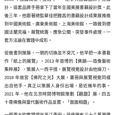
計，這套品牌手冊拿下了當年全國美展書籍設計獎。此
後三年，他跟著總監華佳把雅昌的書籍設計成果展推進
到中國美術館、廣東美術館、上海美術館，一路做到德
國法蘭克福。展覽統籌、應急公關、突發事件處理，一
套方法論在實踐中成形。
從做書到策展，一朋的切換並不突兀。他早把一本書看
作「紙上的展覽」。2013 年首博的【佛韻──造像藝術
集粹展】，策展人一西平措，展覽視覺設計由他操刀。
2018 年故宮【佛陀之光】大展，畫冊與展覽視覺同樣
出自他手。真正以策展人身份出場，是近幾年的事。
2021 年，他在北京時間博物館策劃【觀覷】展，四五
十尊佛像與當代藝術作品並置，「面面相覷」。
一個更大的實踐場在浙江青田。這座擁有三十八萬華僑