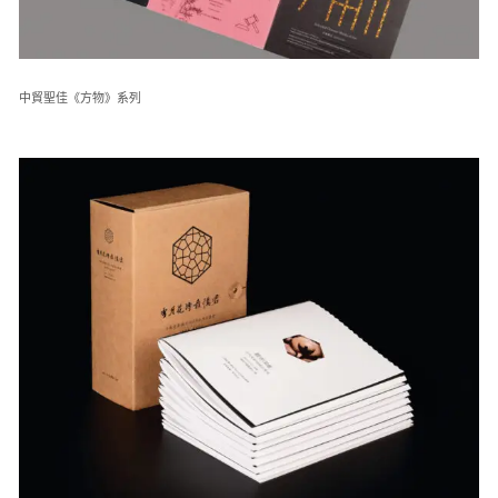
中貿聖佳《方物》系列