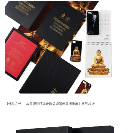
【佛陀之光──故宮博物院與止觀美術館佛教造像展】系列設計