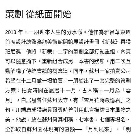
策劃 從紙面開始
2013 年，一朋迎來人生的分水嶺。他作為雅昌華東區
首席設計總監為龍美術館開館展設計畫冊《新裁》再獲
班尼獎。他將「新裁」二字的筆劃全部打亂重組，內頁
可以隨意撕下，重新組合成另一本書的狀態，用二次互
動解構了傳統書籍的概念這。同年，蘇州一家拍賣公司
希望在十二月做一場拍賣。一朋給出了一套完整的策劃
方案：拍賣時間在農曆十一月，古人稱十一月為「雪
月」，白居易曾任蘇州太守，有「雪月花時最憶君」之
句，川端康成獲諾貝爾獎時曾引用此言描繪日本風物之
美。他說，放在蘇州何其相稱。七本書，七個專場名，
全部取自蘇州園林現有的匾額──「月到風來」、「明