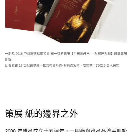
一朋為 2016 中國嘉德秋季拍賣 單一標的專場【哲布尊丹巴──紮那巴紮爾】設計專場
圖錄
此尊蒙古 17 世紀銅鎏金一世哲布尊丹巴·紮納巴紮爾，成交價：7302.5 萬人民幣
策展 紙的邊界之外
2008 年雅昌成立十五週年，一朋參與雅昌品牌手冊設