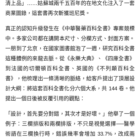
清上品」……姑蘇城兩千五百年的在地文化注入了一套
商業圖錄，這套書再次斬獲班尼獎。
真正的認知升級發生在《中華醫藥百科全書》專案競標
中。多家公司都在講開本尺寸、分欄方式、封面方案。
一朋到了北京，在國家圖書館泡了一週，研究百科全書
這種體例的來龍去脈。從《永樂大典》、《四庫全書》
到法國的切爾頓百科全書、英國的《不列顛百科全
書》，他梳理出一條清晰的脈絡，給客戶提出了頂層設
計大綱：將這套百科全書化分六個大系，共 144 卷。他
提出一個日後被反覆引用的觀點：
「設計，首先要分對錯，其次才是好壞。」他舉了一個
例子：三欄排版和兩欄排版，不只是視覺選擇──醫學
術語在三欄換行時，錯誤幾率會增加 33.7%，改成兩