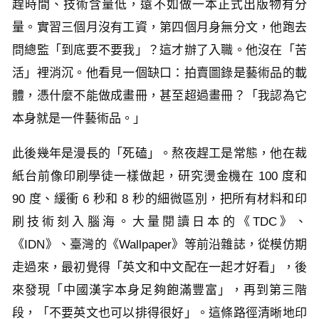
趕時間、技術含量低，遠不如做一本正式出版物有分
量。實習三個月沒有工資，第四個月身無分文，他跑去
問總監「到底要不要我」？這才辦了入職。他沒在「苦
活」裡消沉。他看見一個缺口：拍賣圖錄是藝術品的載
體，憑什麼不能做成畫冊，甚至超過畫冊？「我認為它
本身就是一件藝術品。」
此後幾年是漫長的「死磕」。熬夜趕工是常態，他在裁
紙台前像印刷學徒一樣做起，研究燙金機在 100 度和
90 度、緩衝 6 秒和 8 秒的細微區別，把所有材料和印
刷技術刻入腦海。大量閱讀日本的《TDC》、
《IDN》、臺灣的《Wallpaper》等前沿雜誌，從模仿期
走過來，最初覺得「英文和中文配在一起才好看」，後
來發現「中國漢字本身足夠飽滿豐富」，再到第三階
段，「不要英文也可以排得很好」。這條路徑清晰地印