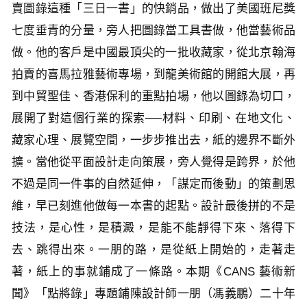
賣圖錄這種「三日一書」的快銷品，做出了美國班尼獎
七度垂青的分量，旁人把圖錄當工具書做，他當藝術品
做。他的客戶是中國最頂尖的一批收藏家，從北京翰海
拍賣的喜馬拉雅藝術專場，到龍美術館的開館大展，再
到中貿聖佳、香港保利的重點拍場，他以圖錄為切口，
展開了對這個行業的探索
──
材料、印刷、在地文化、
藏家心理、展覽空間，一步步推出去，紙的邊界不斷外
擴。當他從平面設計走向策展，旁人覺得是跨界，於他
不過是同一件事的自然延伸，「謀定而後動」的策劃思
維，早已刻進他做每一本書的起點。設計最後拼的不是
技法，是心性，是積澱，是能不能靜得下來、落得下
去、跳得出來。一朋的路，是從紙上開始的，走著走
著，紙上的事就鋪成了一條路。本期《CANS 藝術新
聞》「點將錄」專題鋪陳設計師一朋（馮義鵬）二十年