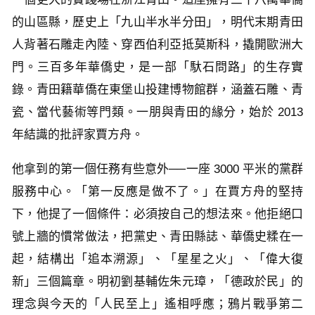
的山區縣，歷史上「九山半水半分田」，明代末期青田
人背著石雕走內陸、穿西伯利亞抵莫斯科，撬開歐洲大
門。三百多年華僑史，是一部「馱石問路」的生存實
錄。青田籍華僑在東堡山投建博物館群，涵蓋石雕、青
瓷、當代藝術等門類。一朋與青田的緣分，始於 2013
年結識的批評家賈方舟。
他拿到的第一個任務有些意外──一座 3000 平米的黨群
服務中心。「第一反應是做不了。」在賈方舟的堅持
下，他提了一個條件：必須按自己的想法來。他拒絕口
號上牆的慣常做法，把黨史、青田縣誌、華僑史糅在一
起，結構出「追本溯源」、「星星之火」、「偉大復
新」三個篇章。明初劉基輔佐朱元璋，「德政於民」的
理念與今天的「人民至上」遙相呼應；鴉片戰爭第二