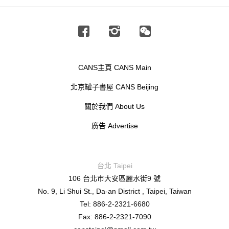
Facebook
Instagram
Wechat
CANS主頁 CANS Main
北京罐子書屋 CANS Beijing
關於我們 About Us
廣告 Advertise
台北 Taipei
106 台北市大安區麗水街9 號
No. 9, Li Shui St., Da-an District , Taipei, Taiwan
Tel: 886-2-2321-6680
Fax: 886-2-2321-7090