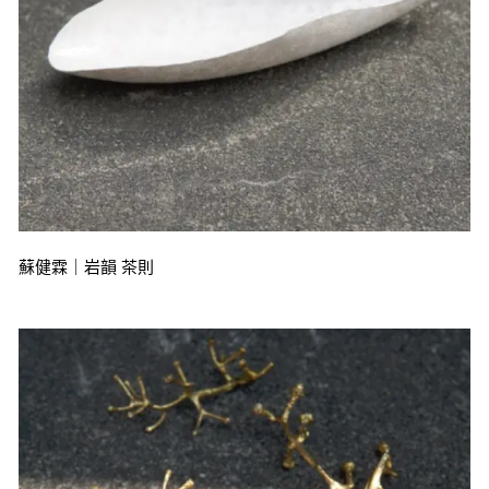
蘇健霖｜岩韻 茶則