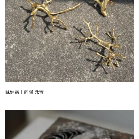
蘇健霖｜向陽 匙置