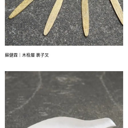
蘇健霖｜木栓層 裹子叉