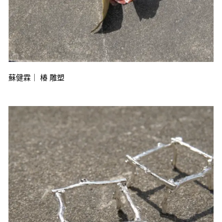
蘇健霖｜ 椿 雕塑