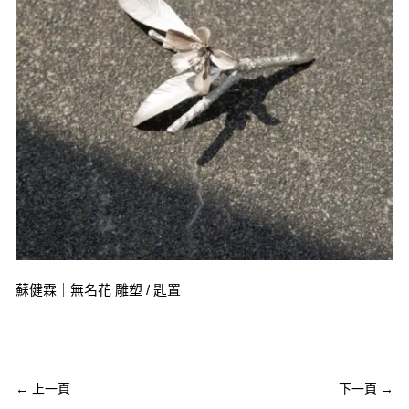
蘇健霖｜無名花 雕塑 / 匙置
←
上一頁
下一頁
→