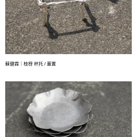
蘇健霖｜枝枒 杯托 / 蓋置