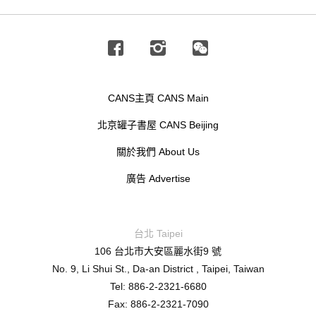
Facebook
Instagram
Wechat
CANS主頁 CANS Main
北京罐子書屋 CANS Beijing
關於我們 About Us
廣告 Advertise
台北 Taipei
106 台北市大安區麗水街9 號
No. 9, Li Shui St., Da-an District , Taipei, Taiwan
Tel: 886-2-2321-6680
Fax: 886-2-2321-7090