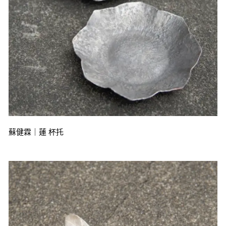
蘇健霖｜蓮 杯托