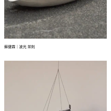
蘇健霖｜波光 茶則