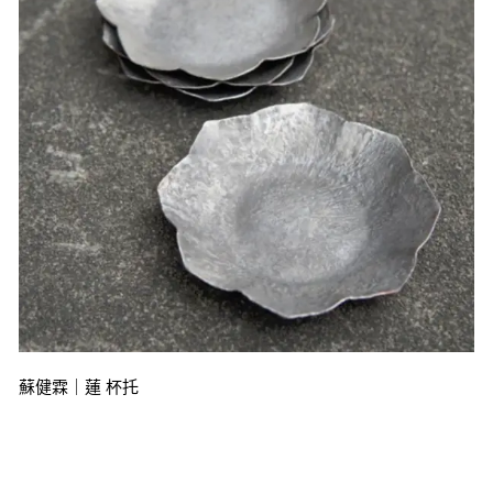
蘇健霖｜蓮 杯托