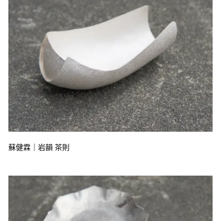
蘇健霖｜岩韻 茶則