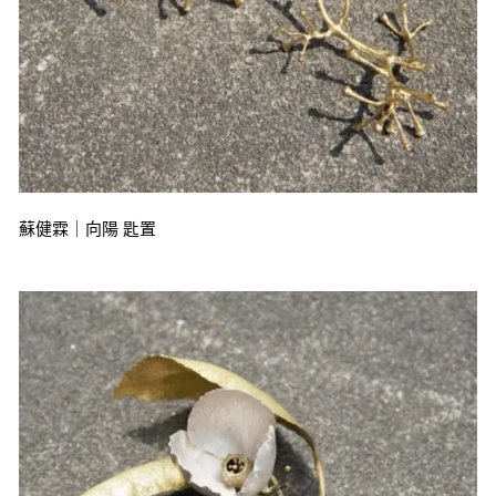
蘇健霖｜向陽 匙置