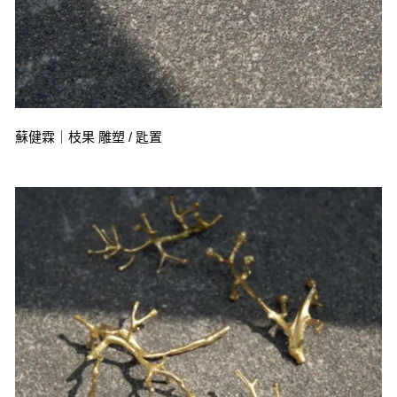
蘇健霖｜枝果 雕塑 / 匙置