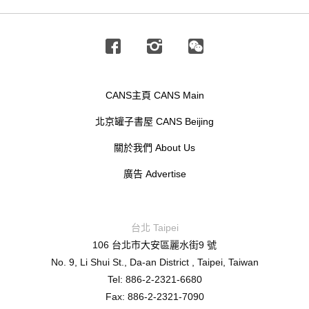
Facebook
Instagram
Wechat
CANS主頁 CANS Main
北京罐子書屋 CANS Beijing
關於我們 About Us
廣告 Advertise
台北 Taipei
106 台北市大安區麗水街9 號
No. 9, Li Shui St., Da-an District , Taipei, Taiwan
Tel: 886-2-2321-6680
Fax: 886-2-2321-7090