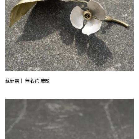
蘇健霖｜ 無名花 雕塑