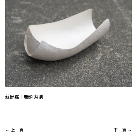
蘇健霖｜岩韻 茶則
←
上一頁
下一頁
→