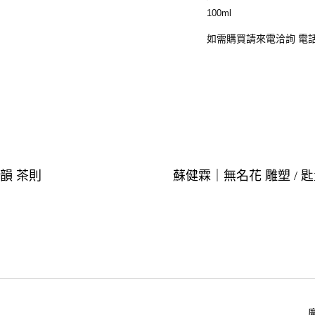
100ml
如需購買請來電洽詢 電話:02
韻 茶則
蘇健霖｜無名花 雕塑 / 
廣