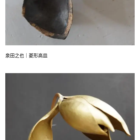
泉田之也｜菱形高皿