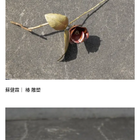
蘇健霖｜ 椿 雕塑