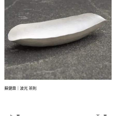
蘇健霖｜波光 茶則