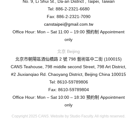
No. 9, Li Shui St., Da-an District , Taipei, Taiwan
Tel: 886-2-2321-6680
Fax: 886-2-2321-7090
canstaipei@gmail.com.tw
Office Hour: Mon – Sat 11:00 – 19:00 預約制 Appointment
only
北京 Beijing
北京市朝陽區酒仙橋路 2 號 798 藝術區中二街 (100015)
CANS Teahouse, 798 middle second Street, 798 Art District,
#2 Jiuxianqiao Rd. Chaoyang District, Beijing China 100015
Tel: 8610-59789806
Fax: 8610-59789804
Office Hour: Mon – Sat 10:00 – 18:30 預約制 Appointment
only
Copyright 2025 CANS. Website by
Studio Faculty.
All rights reserved.