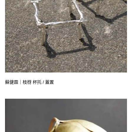
蘇健霖｜枝枒 杯托 / 蓋置