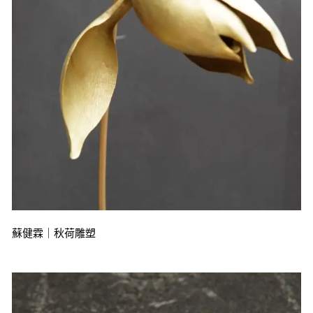
蘇健霖｜秋荷雕塑