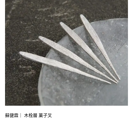
蘇健霖｜ 木栓層 菓子叉