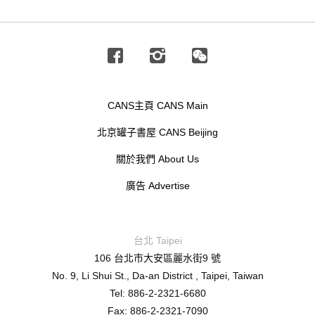
Facebook
Instagram
Wechat
CANS主頁 CANS Main
北京罐子書屋 CANS Beijing
關於我們 About Us
廣告 Advertise
台北 Taipei
106 台北市大安區麗水街9 號
No. 9, Li Shui St., Da-an District , Taipei, Taiwan
Tel: 886-2-2321-6680
Fax: 886-2-2321-7090