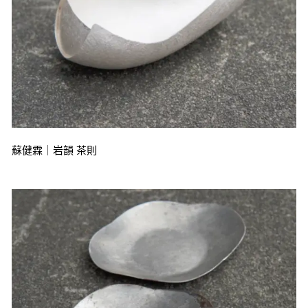
蘇健霖｜岩韻 茶則