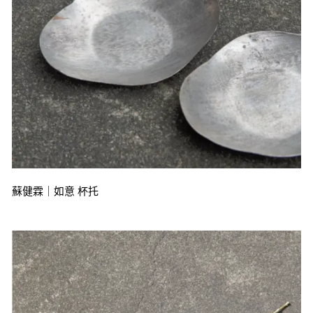
蘇健霖｜如意 杯托