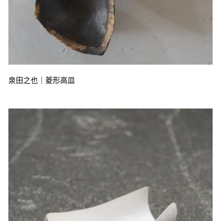
泉田之也｜菱形高皿