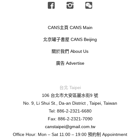
Facebook
Instagram
Wechat
CANS主頁 CANS Main
北京罐子書屋 CANS Beijing
關於我們 About Us
廣告 Advertise
台北 Taipei
106 台北市大安區麗水街9 號
No. 9, Li Shui St., Da-an District , Taipei, Taiwan
Tel: 886-2-2321-6680
Fax: 886-2-2321-7090
canstaipei@gmail.com.tw
Office Hour: Mon – Sat 11:00 – 19:00 預約制 Appointment